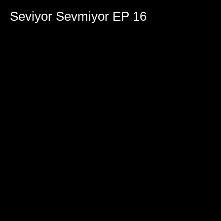
0
seconds
Seviyor Sevmiyor EP 16
of
2
hours,
8
minutes,
58
seconds